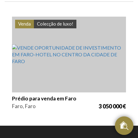
Venda
Colecção de luxo!
Quarto (s)
Área
Referência
30
908 m2
VGH1838
Prédio para venda em Faro
Faro, Faro
3 050 000 €