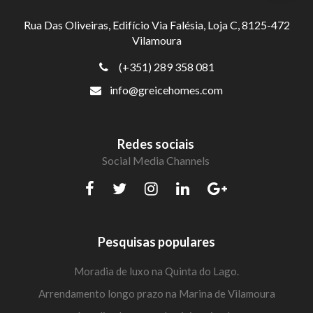
Rua Das Oliveiras, Edifício Via Falésia, Loja C, 8125-472
Vilamoura
(+351) 289 358 081
info@greicehomes.com
Redes sociais
Social Media Channels
Pesquisas populares
Moradia de luxo na Quinta do Lago.
Arrendamento longo prazo na Marina de Vilamoura