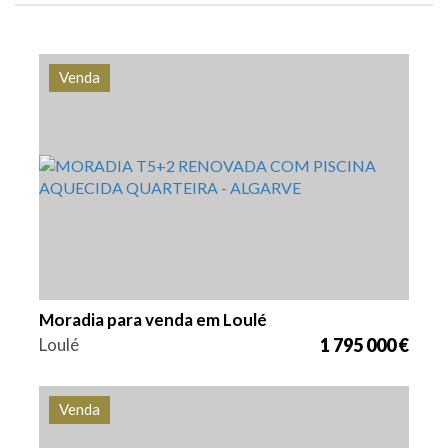
Venda
Quarto (s)
Referência
7
VGH1864
Moradia para venda em Loulé
Loulé
1 795 000 €
Venda