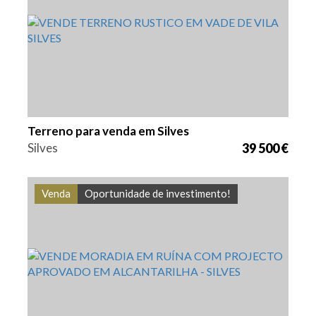
1140 m2
VGH1855
Terreno para venda em Silves
Silves
39 500 €
Venda
Oportunidade de investimento!
Quarto (s)
Área
Referência
2
77,5 m2
VGH1854