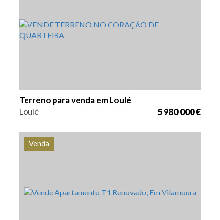
Área
Referência
1500 m2
VGH1863
Terreno para venda em Loulé
Loulé
5 980 000 €
Venda
Quarto (s)
Área
Referência
1
77,5 m2
VGH1861