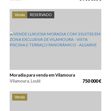
Venda
RESERVADO
Quarto (s)
Área
Referência
3
173,98 m2
VGH1858
Moradia para venda em Vilamoura
Vilamoura, Loulé
750 000 €
Venda
Área
Referência