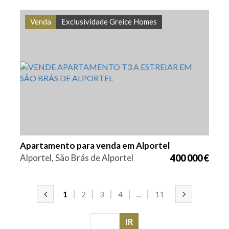
Venda
Exclusividade Greice Homes
Quarto (s)
Área
Referência
3
132,85 m2
VGH1852
Apartamento para venda em Alportel
Alportel, São Brás de Alportel
400 000 €
1
2
3
4
...
11