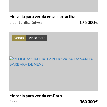
Moradia para venda em alcantarilha
alcantarilha, Silves
175 000 €
Venda
Vista mar!
Quarto (s)
Área
Referência
2
47,8 m2
VGH1853
Moradia para venda em Faro
Faro
360 000 €