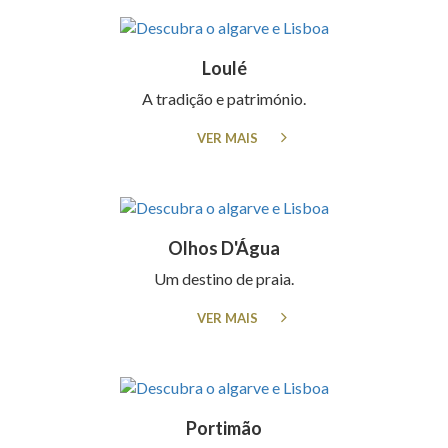
Loulé
A tradição e património.
VER MAIS
Olhos D'Água
Um destino de praia.
VER MAIS
Portimão